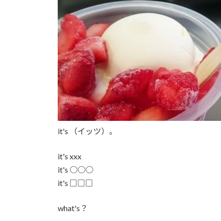
it's （イッツ）。
it's xxx
it's ○○○
it's □□□
what's？