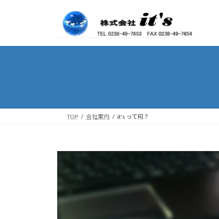
コ
ナ
ン
ビ
テ
ゲ
ン
ー
ツ
シ
へ
ョ
ス
ン
キ
に
ッ
移
プ
動
TOP
会社案内
it's って何？