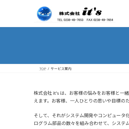
コ
ナ
ン
ビ
テ
ゲ
ン
ー
ツ
シ
へ
ョ
ス
ン
キ
に
ッ
移
プ
動
TOP
サービス案内
株式会社 it's は、お客様の悩みをお客様
えます。お客様、一人ひとりの思いや目標の
そして、それがシステム開発やコンピュータ
ログラム部品の数々を組み合わせて、システ