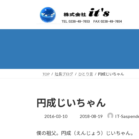
コ
ナ
ン
ビ
テ
ゲ
ン
ー
ツ
シ
へ
ョ
ス
ン
キ
に
ッ
移
プ
動
TOP
社長ブログ
ひとり言
円成じいちゃん
円成じいちゃん
最
2016-03-10
2018-08-19
IT-Saspend
終
更
僕の祖父。円成（えんじょう）じいちゃん。
新