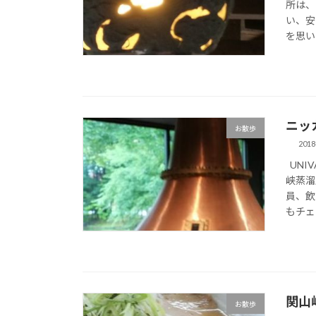
所は、
い、安
を思い
ニッ
お散歩
2018
UNI
峡蒸溜
員、飲
もチェッ
関山
お散歩