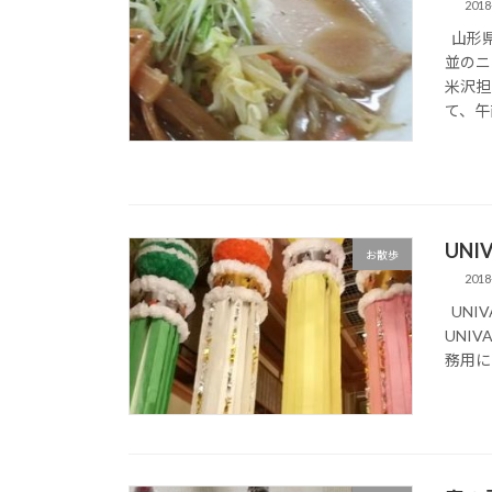
2018
山形県
並のニ
米沢担
て、午前
UNI
お散歩
2018
UNI
UNI
務用に