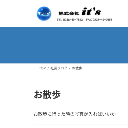
コ
ナ
ン
ビ
テ
ゲ
ン
ー
ツ
シ
へ
ョ
ス
ン
キ
に
ッ
移
プ
動
TOP
社長ブログ
お散歩
お散歩
お散歩に行った時の写真が入ればいいか