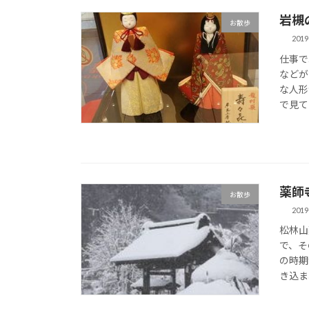
岩槻
お散歩
2019
仕事で
などが
な人形
で見て
薬師
お散歩
2019
松林山
で、そ
の時期
き込ま