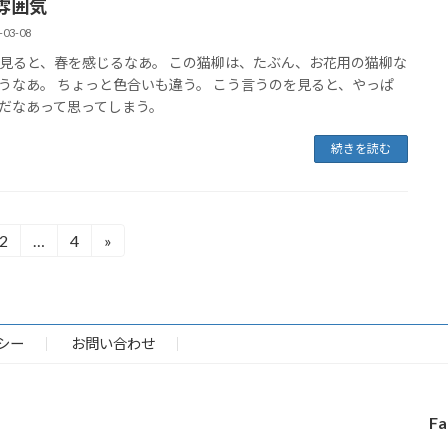
雰囲気
-03-08
見ると、春を感じるなあ。 この猫柳は、たぶん、お花用の猫柳な
うなあ。 ちょっと色合いも違う。 こう言うのを見ると、やっぱ
だなあって思ってしまう。
続きを読む
2
…
4
»
固
固
定
定
ペ
ペ
ー
ー
ジ
ジ
シー
お問い合わせ
Fa