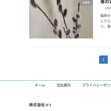
春の
お散歩
2018
猫柳を
んだろ
り、春
投
1
固
定
稿
ペ
の
ー
ジ
ホーム
会社案内
プライバシーポリ
ペ
ー
株式会社 it's
ジ