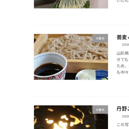
いたん
蕎麦
お散歩
2018
山形県
せても
ため、
も中々
丹野
お散歩
2018
この写