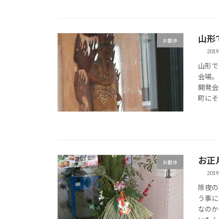
山形
お散歩
2019
山形で
会場。
開発会
町にそ
お正
お散歩
2019
除夜の
う事に
なのか