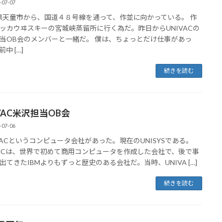
-07-07
天童市から、国道４８号線を通って、作並に向かっている。 作
ッカウヰスキーの宮城峡蒸留所に行く為だ。昨日からUNIVACの
当OB会のメンバーと一緒だ。 僕は、ちょっとだけ仕事があっ
中 […]
続きを読む
VAC米沢担当OB会
-07-06
VACというコンピュータ会社があった。現在のUNISYSである。
VACは、世界で初めて商用コンピュータを作成した会社で、後で事
出てきたIBMよりもずっと歴史のある会社だ。当時、UNIVA […]
続きを読む