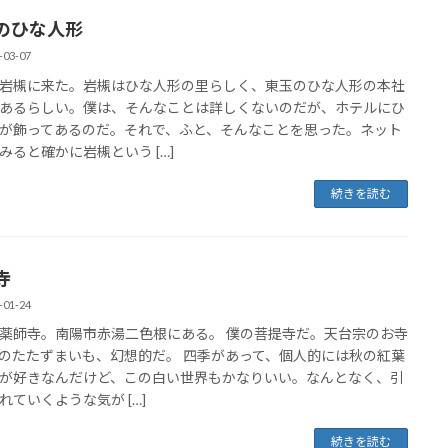
のひな人形
-03-07
岩槻に来た。岩槻はひな人形の里らしく、東玉のひな人形の本社
あるらしい。僕は、そんなことは詳しくないのだが、ホテルにひ
が飾ってあるのだ。それで、ふと、そんなことを思った。ネット
みると確かに岩槻という […]
続きを読む
寺
-01-24
薬師寺。南陽市赤湯二色根にある。 僕の菩提寺だ。天台宗のお寺
のたたずまいも、幻想的だ。 四季があって、個人的には秋の紅葉
が好きなんだけど、この白い世界もかなりいい。なんとなく、引
れていくような気が […]
続きを読む