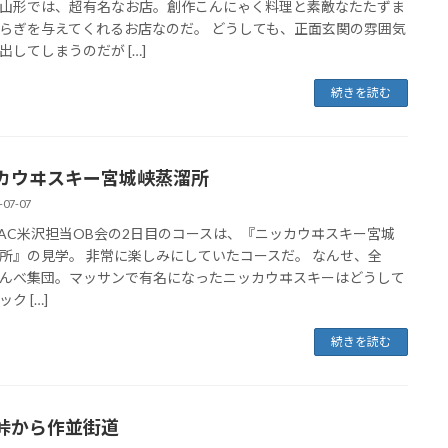
山形では、超有名なお店。創作こんにゃく料理と素敵なたたずま
らぎを与えてくれるお店なのだ。 どうしても、正面玄関の雰囲気
出してしまうのだが […]
続きを読む
カウヰスキー宮城峡蒸溜所
-07-07
VAC米沢担当OB会の2日目のコースは、『ニッカウヰスキー宮城
所』の見学。 非常に楽しみにしていたコースだ。 なんせ、全
んべ集団。マッサンで有名になったニッカウヰスキーはどうして
ク […]
続きを読む
峠から作並街道