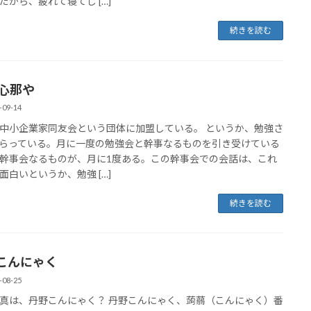
だから、疲れて寝てし […]
続きを読む
 心那や
-09-14
中小企業家同友会という団体に加盟している。 というか、勉強さ
らっている。月に一度の勉強会と幹事なるものを引き受けている
幹事会なるものが、月に1度ある。この幹事会での会話は、これ
面白いというか、勉強 […]
続きを読む
こんにゃく
-08-25
真は、丹野こんにゃく？ 丹野こんにゃく、蒟蒻（こんにゃく）番