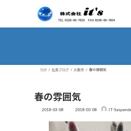
コ
ナ
ン
ビ
テ
ゲ
ン
ー
ツ
シ
へ
ョ
ス
ン
キ
に
ッ
移
プ
動
TOP
社長ブログ
お散歩
春の雰囲気
春の雰囲気
最
2018-03-08
2018-03-08
IT-Saspend
終
更
新