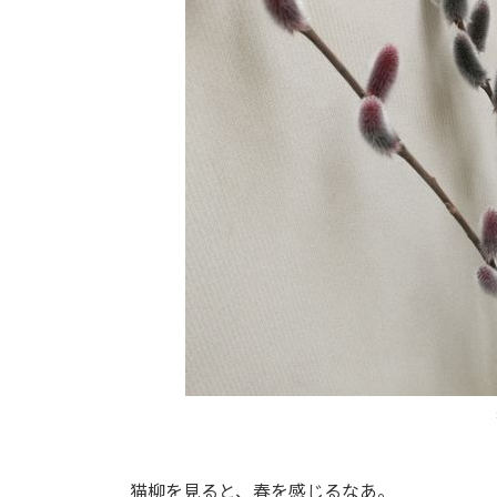
日
時
:
猫柳を見ると、春を感じるなあ。