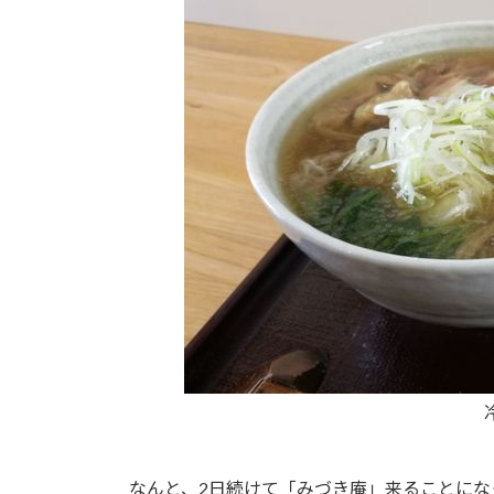
日
時
:
なんと、2日続けて「みづき庵」来ることにな