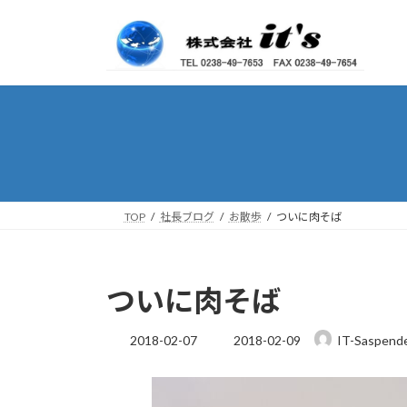
コ
ナ
ン
ビ
テ
ゲ
ン
ー
ツ
シ
へ
ョ
ス
ン
キ
に
ッ
移
プ
動
TOP
社長ブログ
お散歩
ついに肉そば
ついに肉そば
最
2018-02-07
2018-02-09
IT-Saspend
終
更
新