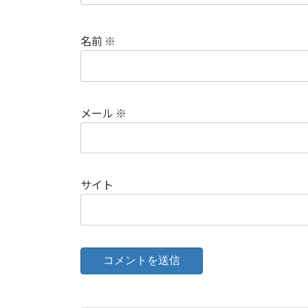
名前
※
メール
※
サイト