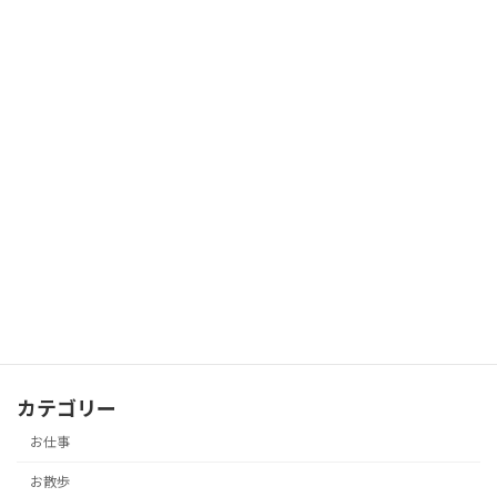
2019-03-07
自宅でラーメン
ひとり言
2019-03-03
薬師寺
お散歩
2019-01-24
カテゴリー
お仕事
お散歩